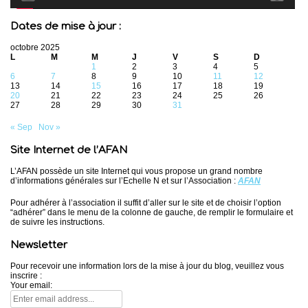
Dates de mise à jour :
octobre 2025
L
M
M
J
V
S
D
1
2
3
4
5
6
7
8
9
10
11
12
13
14
15
16
17
18
19
20
21
22
23
24
25
26
27
28
29
30
31
« Sep
Nov »
Site Internet de l’AFAN
L’AFAN possède un site Internet qui vous propose un grand nombre
d’informations générales sur l’Echelle N et sur l’Association :
AFAN
Pour adhérer à l’association il suffit d’aller sur le site et de choisir l’option
“adhérer” dans le menu de la colonne de gauche, de remplir le formulaire et
de suivre les instructions.
Newsletter
Pour recevoir une information lors de la mise à jour du blog, veuillez vous
inscrire :
Your email: