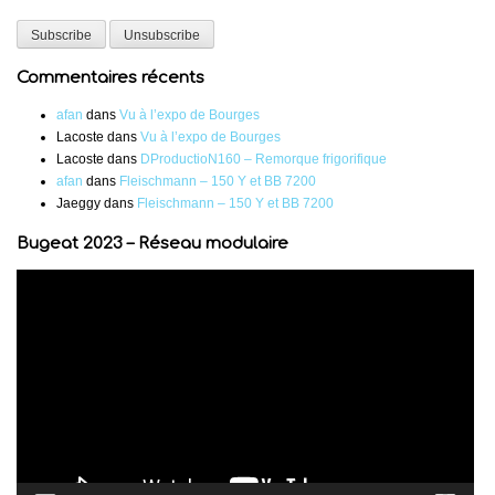
Commentaires récents
afan
dans
Vu à l’expo de Bourges
Lacoste
dans
Vu à l’expo de Bourges
Lacoste
dans
DProductioN160 – Remorque frigorifique
afan
dans
Fleischmann – 150 Y et BB 7200
Jaeggy
dans
Fleischmann – 150 Y et BB 7200
Bugeat 2023 – Réseau modulaire
Lecteur
vidéo