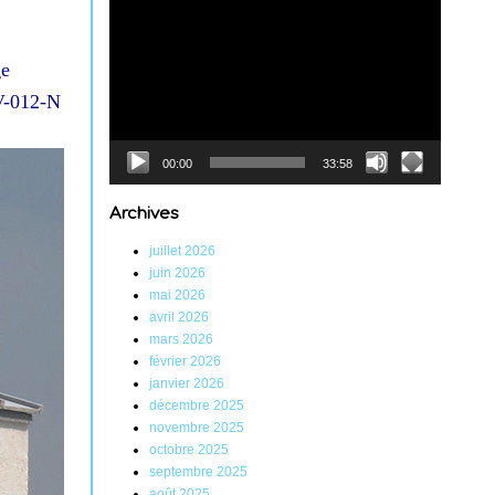
Lecteur
vidéo
ge
BV-012-N
00:00
33:58
Archives
juillet 2026
juin 2026
mai 2026
avril 2026
mars 2026
février 2026
janvier 2026
décembre 2025
novembre 2025
octobre 2025
septembre 2025
août 2025