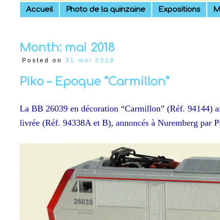
Skip
Accueil
Photo de la quinzaine
Expositions
M
to
content
Month:
mai 2018
Posted on
31 mai 2018
Piko – Epoque “Carmillon”
La BB 26039 en décoration “Carmillon” (Réf. 94144) ai
livrée (Réf. 94338A et B), annoncés à Nuremberg par Pi