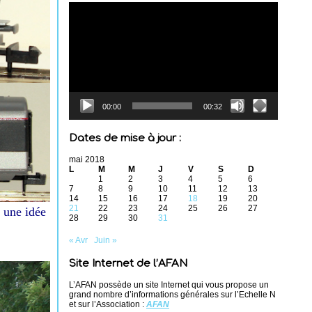
Lecteur
vidéo
00:00
00:32
Dates de mise à jour :
mai 2018
L
M
M
J
V
S
D
1
2
3
4
5
6
7
8
9
10
11
12
13
14
15
16
17
18
19
20
21
22
23
24
25
26
27
e une idée
28
29
30
31
« Avr
Juin »
Site Internet de l’AFAN
L’AFAN possède un site Internet qui vous propose un
grand nombre d’informations générales sur l’Echelle N
et sur l’Association :
AFAN