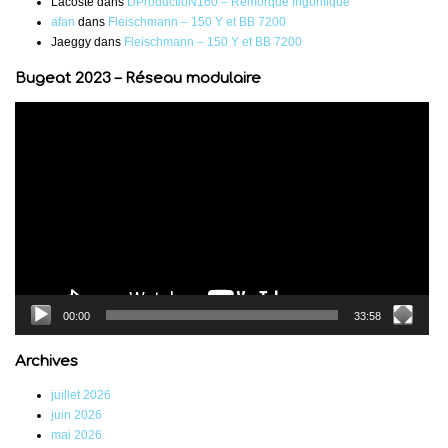
Lacoste
dans
DProductioN160 – Remorque frigorifique
afan
dans
Fleischmann – 150 Y et BB 7200
Jaeggy
dans
Fleischmann – 150 Y et BB 7200
Bugeat 2023 – Réseau modulaire
Lecteur
vidéo
00:00
33:58
Archives
juillet 2026
juin 2026
mai 2026