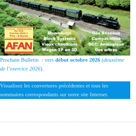
Prochain Bulletin : vers
début octobre 2026
(
deuxième
de l’exercice 2026
).
Visualisez les couvertures précédentes et tous les
sommaires correspondants sur notre site Internet.