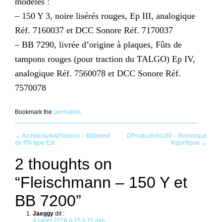
modèles :
– 150 Y 3, noire lisérés rouges, Ep III, analogique
Réf. 7160037 et DCC Sonore Réf. 7170037
– BB 7290, livrée d’origine à plaques, Fûts de
tampons rouges (pour traction du TALGO) Ep IV,
analogique Réf. 7560078 et DCC Sonore Réf.
7570078
Bookmark the
permalink
.
Post
←
Architecture&Passion – Bâtiment
DProductioN160 – Remorque
de PN type Est
frigorifique
→
navigation
2 thoughts on
“
Fleischmann – 150 Y et
BB 7200
”
Jaeggy
dit :
4 juillet 2026 à 15 h 11 min