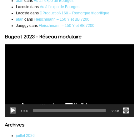
afan
dans
Vu à l’expo de Bourges
Lacoste
dans
Vu à l’expo de Bourges
Lacoste
dans
DProductioN160 – Remorque frigorifique
afan
dans
Fleischmann – 150 Y et BB 7200
Jaeggy
dans
Fleischmann – 150 Y et BB 7200
Bugeat 2023 – Réseau modulaire
Lecteur
vidéo
00:00
33:58
Archives
juillet 2026