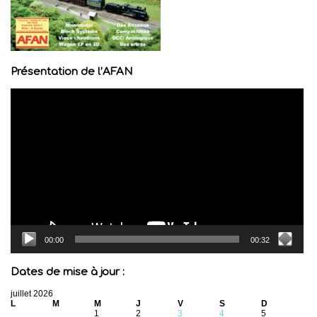
Présentation de l’AFAN
Lecteur
vidéo
00:00
00:32
Dates de mise à jour :
juillet 2026
L
M
M
J
V
S
D
1
2
3
4
5