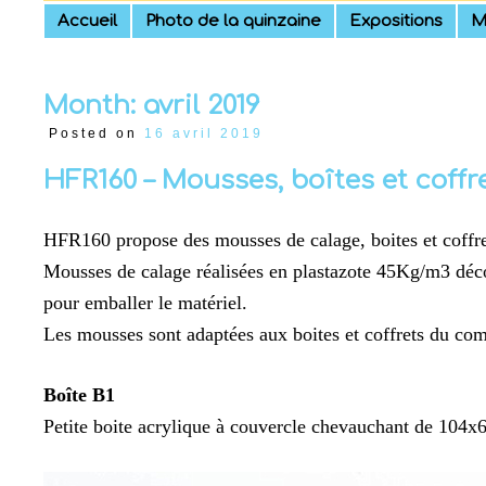
Skip
Accueil
Photo de la quinzaine
Expositions
M
to
content
Month:
avril 2019
Posted on
16 avril 2019
HFR160 – Mousses, boîtes et coffr
HFR160 propose des mousses de calage, boites et coffret
Mousses de calage réalisées en plastazote 45Kg/m3 découpé
pour emballer le matériel.
Les mousses sont adaptées aux boites et coffrets du com
Boîte B1
Petite boite acrylique à couvercle chevauchant de 104x6