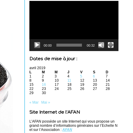
Lecteur
vidéo
00:00
00:32
Dates de mise à jour :
avril 2019
L
M
M
J
V
S
D
1
2
3
4
5
6
7
8
9
10
11
12
13
14
15
16
17
18
19
20
21
22
23
24
25
26
27
28
29
30
« Mar
Mai »
Site Internet de l’AFAN
L’AFAN possède un site Internet qui vous propose un
grand nombre d’informations générales sur l’Echelle N
et sur l’Association :
AFAN