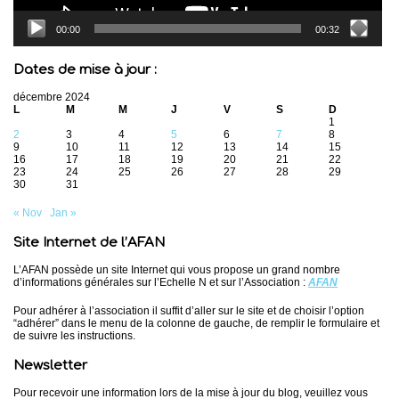
00:00
00:32
Dates de mise à jour :
décembre 2024
L
M
M
J
V
S
D
1
2
3
4
5
6
7
8
9
10
11
12
13
14
15
16
17
18
19
20
21
22
23
24
25
26
27
28
29
30
31
« Nov
Jan »
Site Internet de l’AFAN
L’AFAN possède un site Internet qui vous propose un grand nombre
d’informations générales sur l’Echelle N et sur l’Association :
AFAN
Pour adhérer à l’association il suffit d’aller sur le site et de choisir l’option
“adhérer” dans le menu de la colonne de gauche, de remplir le formulaire et
de suivre les instructions.
Newsletter
Pour recevoir une information lors de la mise à jour du blog, veuillez vous