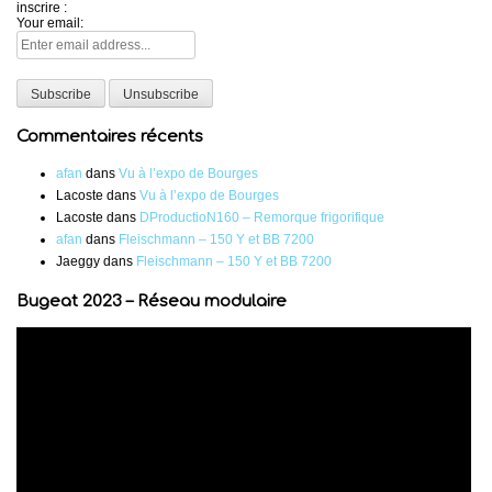
inscrire :
Your email:
Commentaires récents
afan
dans
Vu à l’expo de Bourges
Lacoste
dans
Vu à l’expo de Bourges
Lacoste
dans
DProductioN160 – Remorque frigorifique
afan
dans
Fleischmann – 150 Y et BB 7200
Jaeggy
dans
Fleischmann – 150 Y et BB 7200
Bugeat 2023 – Réseau modulaire
Lecteur
vidéo