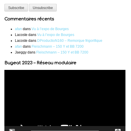
Commentaires récents
afan
dans
Vu à l’expo de Bourges
Lacoste
dans
Vu à l’expo de Bourges
Lacoste
dans
DProductioN160 – Remorque frigorifique
afan
dans
Fleischmann – 150 Y et BB 7200
Jaeggy
dans
Fleischmann – 150 Y et BB 7200
Bugeat 2023 – Réseau modulaire
Lecteur
vidéo