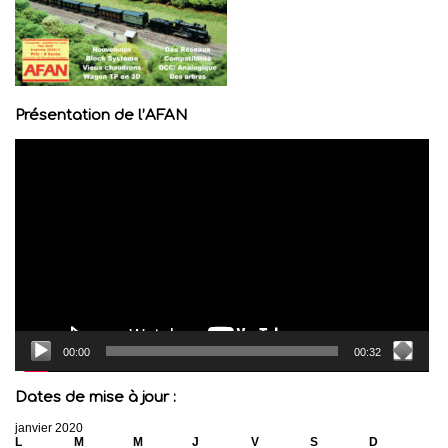
Présentation de l’AFAN
Lecteur
vidéo
00:00
00:32
Dates de mise à jour :
janvier 2020
L
M
M
J
V
S
D