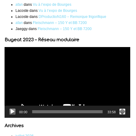
afan
dans
Vu à l’expo de Bourges
Lacoste
dans
Vu à l’expo de Bourges
Lacoste
dans
DProductioN160 – Remorque frigorifique
afan
dans
Fleischmann – 150 Y et BB 7200
Jaeggy
dans
Fleischmann – 150 Y et BB 7200
Bugeat 2023 – Réseau modulaire
Lecteur
vidéo
00:00
33:58
Archives
juillet 2026