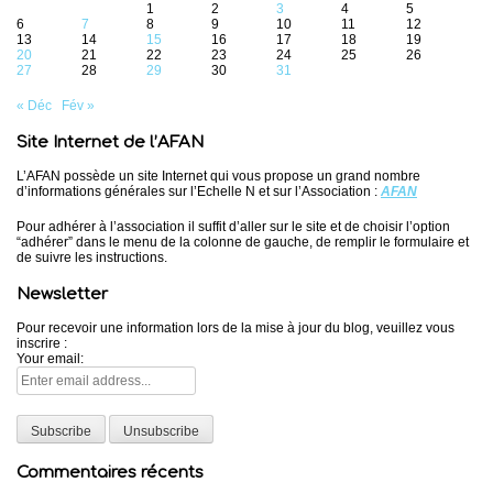
1
2
3
4
5
6
7
8
9
10
11
12
13
14
15
16
17
18
19
20
21
22
23
24
25
26
27
28
29
30
31
« Déc
Fév »
Site Internet de l’AFAN
L’AFAN possède un site Internet qui vous propose un grand nombre
d’informations générales sur l’Echelle N et sur l’Association :
AFAN
Pour adhérer à l’association il suffit d’aller sur le site et de choisir l’option
“adhérer” dans le menu de la colonne de gauche, de remplir le formulaire et
de suivre les instructions.
Newsletter
Pour recevoir une information lors de la mise à jour du blog, veuillez vous
inscrire :
Your email:
Commentaires récents