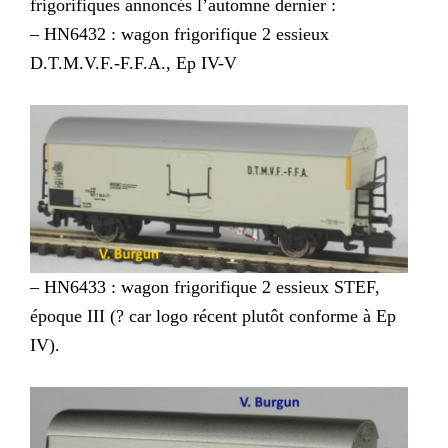
frigorifiques annoncés l’automne dernier :
– HN6432 : wagon frigorifique 2 essieux
D.T.M.V.F.-F.F.A., Ep IV-V
– HN6433 : wagon frigorifique 2 essieux STEF,
époque III (? car logo récent plutôt conforme à Ep
IV).