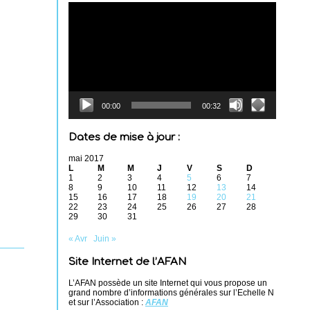
Lecteur
vidéo
00:00
00:32
Dates de mise à jour :
mai 2017
L
M
M
J
V
S
D
1
2
3
4
5
6
7
8
9
10
11
12
13
14
15
16
17
18
19
20
21
22
23
24
25
26
27
28
29
30
31
« Avr
Juin »
Site Internet de l’AFAN
L’AFAN possède un site Internet qui vous propose un
grand nombre d’informations générales sur l’Echelle N
et sur l’Association :
AFAN