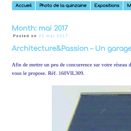
Skip
Accueil
Photo de la quinzaine
Expositions
M
to
content
Month:
mai 2017
Posted on
21 mai 2017
Architecture&Passion – Un garag
Afin de mettre un peu de concurrence sur votre réseau de
vous le propose. Réf. 160VIL309.