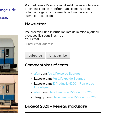
Pour adhérer à l’association il suffit d’aller sur le site et
de choisir l’option “adhérer” dans le menu de la
ançais de
colonne de gauche, de remplir le formulaire et de
suivre les instructions.
asse,
Newsletter
Pour recevoir une information lors de la mise à jour du
blog, veuillez vous inscrire :
Your email:
Commentaires récents
afan
dans
Vu à l’expo de Bourges
Lacoste
dans
Vu à l’expo de Bourges
Lacoste
dans
DProductioN160 – Remorque
frigorifique
afan
dans
Fleischmann – 150 Y et BB 7200
Jaeggy
dans
Fleischmann – 150 Y et BB 7200
Bugeat 2023 – Réseau modulaire