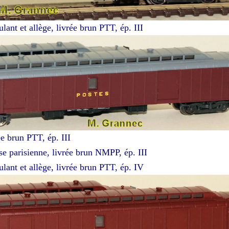
nt et allège, livrée brun PTT, ép. III
 brun PTT, ép. III
 parisienne, livrée brun NMPP, ép. III
nt et allège, livrée brun PTT, ép. IV