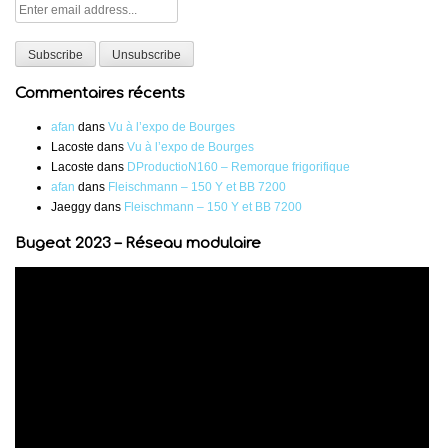
Commentaires récents
afan
dans
Vu à l’expo de Bourges
Lacoste
dans
Vu à l’expo de Bourges
Lacoste
dans
DProductioN160 – Remorque frigorifique
afan
dans
Fleischmann – 150 Y et BB 7200
Jaeggy
dans
Fleischmann – 150 Y et BB 7200
Bugeat 2023 – Réseau modulaire
Lecteur
vidéo