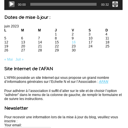
00:00
00:32
Dates de mise à jour :
juin 2023
L
M
M
J
V
S
D
1
2
3
4
5
6
7
8
9
10
11
12
13
14
15
16
17
18
19
20
21
22
23
24
25
26
27
28
29
30
« Mai
Juil »
Site Internet de l’AFAN
L’AFAN possède un site Internet qui vous propose un grand nombre
d’informations générales sur l’Echelle N et sur l’Association :
AFAN
Pour adhérer à l’association il suffit d’aller sur le site et de choisir l’option
“adhérer” dans le menu de la colonne de gauche, de remplir le formulaire et
de suivre les instructions.
Newsletter
Pour recevoir une information lors de la mise à jour du blog, veuillez vous
inscrire :
Your email: