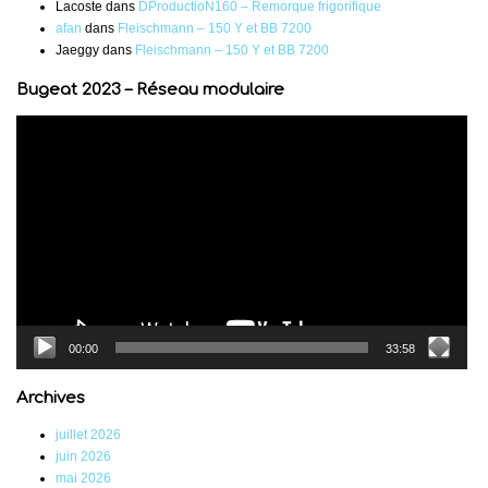
Lacoste
dans
DProductioN160 – Remorque frigorifique
afan
dans
Fleischmann – 150 Y et BB 7200
Jaeggy
dans
Fleischmann – 150 Y et BB 7200
Bugeat 2023 – Réseau modulaire
Lecteur
vidéo
00:00
33:58
Archives
juillet 2026
juin 2026
mai 2026