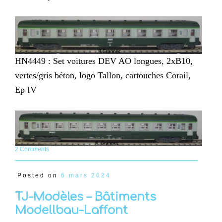
HN4449 : Set voitures DEV AO longues, 2xB10,
vertes/gris béton, logo Tallon, cartouches Corail,
Ep IV
2 Comments
Posted on
6 mars 2024
TJ-Modèles – Bâtiments
Modellbau-Laffont