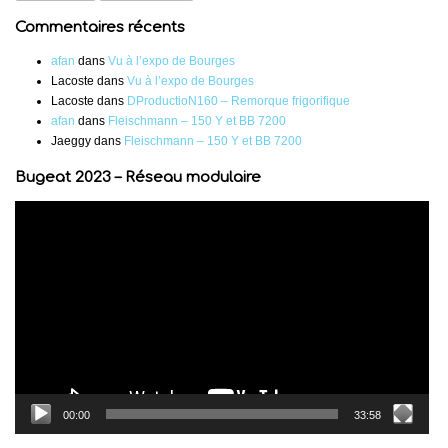
Commentaires récents
afan
dans
Vu à l’expo de Bourges
Lacoste
dans
Vu à l’expo de Bourges
Lacoste
dans
DProductioN160 – Remorque frigorifique
afan
dans
Fleischmann – 150 Y et BB 7200
Jaeggy
dans
Fleischmann – 150 Y et BB 7200
Bugeat 2023 – Réseau modulaire
Lecteur
vidéo
00:00
33:58