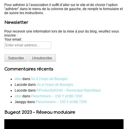
Pour adhérer à l’association il suffit d’aller sur le site et de choisir l’option
“adhérer” dans le menu de la colonne de gauche, de remplir le formulaire et
de suivre les instructions.
Newsletter
Pour recevoir une information lors de la mise à jour du blog, veuillez vous
inscrire :
Your email:
Commentaires récents
afan
dans
Vu à l’expo de Bourges
Lacoste
dans
Vu à l’expo de Bourges
Lacoste
dans
DProductioN160 – Remorque frigorifique
afan
dans
Fleischmann – 150 Y et BB 7200
Jaeggy
dans
Fleischmann – 150 Y et BB 7200
Bugeat 2023 – Réseau modulaire
Lecteur
vidéo