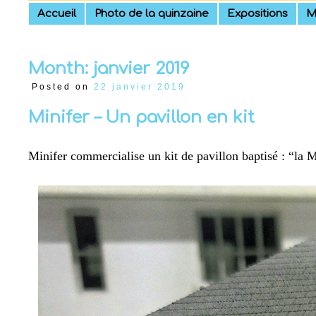
Skip
Accueil
Photo de la quinzaine
Expositions
M
to
content
Month:
janvier 2019
Posted on
22 janvier 2019
Minifer – Un pavillon en kit
Minifer commercialise un kit de pavillon baptisé : “la 