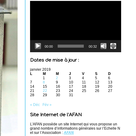
Lecteur
vidéo
00:00
00:32
Dates de mise à jour :
janvier 2019
L
M
M
J
V
S
D
1
2
3
4
5
6
7
8
9
10
11
12
13
14
15
16
17
18
19
20
21
22
23
24
25
26
27
28
29
30
31
« Déc
Fév »
Site Internet de l’AFAN
L’AFAN possède un site Internet qui vous propose un
grand nombre d’informations générales sur l’Echelle N
et sur l’Association :
AFAN