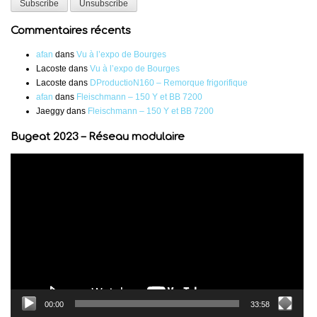
Commentaires récents
afan
dans
Vu à l’expo de Bourges
Lacoste
dans
Vu à l’expo de Bourges
Lacoste
dans
DProductioN160 – Remorque frigorifique
afan
dans
Fleischmann – 150 Y et BB 7200
Jaeggy
dans
Fleischmann – 150 Y et BB 7200
Bugeat 2023 – Réseau modulaire
Lecteur
vidéo
00:00
33:58