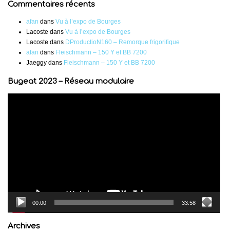
Commentaires récents
afan
dans
Vu à l’expo de Bourges
Lacoste
dans
Vu à l’expo de Bourges
Lacoste
dans
DProductioN160 – Remorque frigorifique
afan
dans
Fleischmann – 150 Y et BB 7200
Jaeggy
dans
Fleischmann – 150 Y et BB 7200
Bugeat 2023 – Réseau modulaire
Lecteur
vidéo
00:00
33:58
Archives