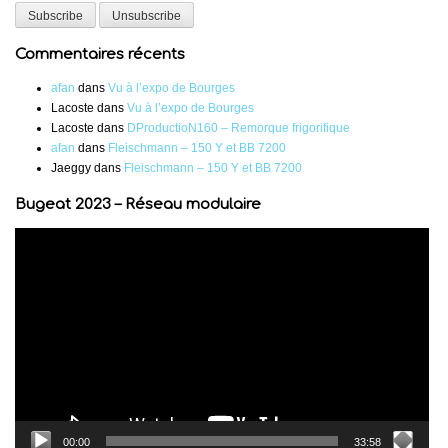
Commentaires récents
afan
dans
Vu à l’expo de Bourges
Lacoste
dans
Vu à l’expo de Bourges
Lacoste
dans
DProductioN160 – Remorque frigorifique
afan
dans
Fleischmann – 150 Y et BB 7200
Jaeggy
dans
Fleischmann – 150 Y et BB 7200
Bugeat 2023 – Réseau modulaire
Lecteur
vidéo
00:00
33:58