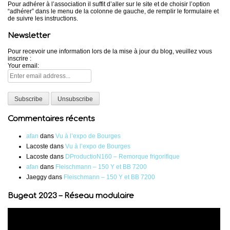
Pour adhérer à l’association il suffit d’aller sur le site et de choisir l’option
“adhérer” dans le menu de la colonne de gauche, de remplir le formulaire et
de suivre les instructions.
Newsletter
Pour recevoir une information lors de la mise à jour du blog, veuillez vous
inscrire :
Your email:
Commentaires récents
afan
dans
Vu à l’expo de Bourges
Lacoste
dans
Vu à l’expo de Bourges
Lacoste
dans
DProductioN160 – Remorque frigorifique
afan
dans
Fleischmann – 150 Y et BB 7200
Jaeggy
dans
Fleischmann – 150 Y et BB 7200
Bugeat 2023 – Réseau modulaire
Lecteur
vidéo