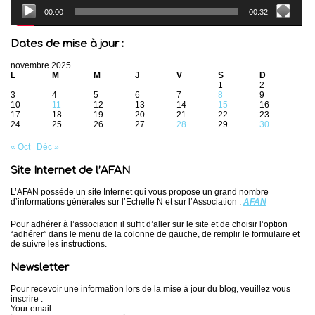
00:00
00:32
Dates de mise à jour :
novembre 2025
L
M
M
J
V
S
D
1
2
3
4
5
6
7
8
9
10
11
12
13
14
15
16
17
18
19
20
21
22
23
24
25
26
27
28
29
30
« Oct
Déc »
Site Internet de l’AFAN
L’AFAN possède un site Internet qui vous propose un grand nombre
d’informations générales sur l’Echelle N et sur l’Association :
AFAN
Pour adhérer à l’association il suffit d’aller sur le site et de choisir l’option
“adhérer” dans le menu de la colonne de gauche, de remplir le formulaire et
de suivre les instructions.
Newsletter
Pour recevoir une information lors de la mise à jour du blog, veuillez vous
inscrire :
Your email: