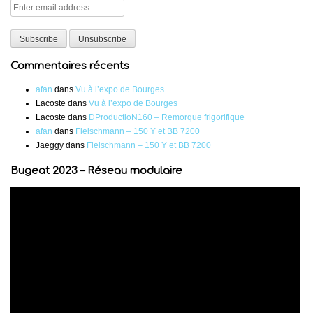
Commentaires récents
afan
dans
Vu à l’expo de Bourges
Lacoste
dans
Vu à l’expo de Bourges
Lacoste
dans
DProductioN160 – Remorque frigorifique
afan
dans
Fleischmann – 150 Y et BB 7200
Jaeggy
dans
Fleischmann – 150 Y et BB 7200
Bugeat 2023 – Réseau modulaire
Lecteur
vidéo