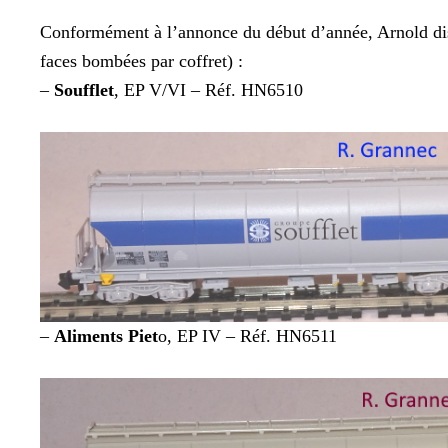
Conformément à l’annonce du début d’année, Arnold distr
faces bombées par coffret) :
–
Soufflet
, EP V/VI – Réf. HN6510
–
Aliments Piet
o, EP IV – Réf. HN6511