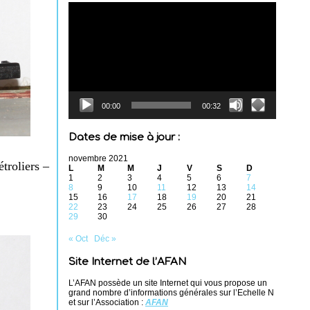
Lecteur
vidéo
00:00
00:32
Dates de mise à jour :
novembre 2021
troliers –
L
M
M
J
V
S
D
1
2
3
4
5
6
7
8
9
10
11
12
13
14
15
16
17
18
19
20
21
22
23
24
25
26
27
28
29
30
« Oct
Déc »
Site Internet de l’AFAN
L’AFAN possède un site Internet qui vous propose un
grand nombre d’informations générales sur l’Echelle N
et sur l’Association :
AFAN