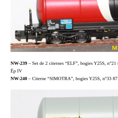
NW-239
– Set de 2 citernes “ELF”, bogies Y25S, n°21 8
Ép IV
NW-240
– Citerne “SIMOTRA”, bogies Y25S, n°33 87 78