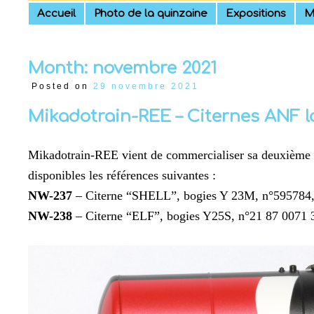
Skip
Accueil
Photo de la quinzaine
Expositions
M
to
content
Month:
novembre 2021
Posted on
29 novembre 2021
Mikadotrain-REE – Citernes ANF 
Mikadotrain-REE vient de commercialiser sa deuxième sé
disponibles les références suivantes :
NW-237
– Citerne “SHELL”, bogies Y 23M, n°595784, tr
NW-238
– Citerne “ELF”, bogies Y25S, n°21 87 0071 33