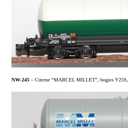
NW-245
– Citerne “MARCEL MILLET”, bogies Y25S, N°3