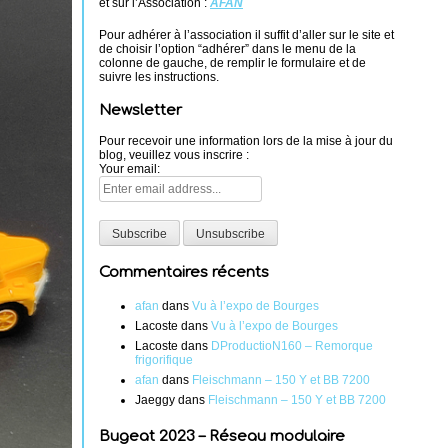
et sur l’Association :
AFAN
Pour adhérer à l’association il suffit d’aller sur le site et
de choisir l’option “adhérer” dans le menu de la
colonne de gauche, de remplir le formulaire et de
suivre les instructions.
Newsletter
Pour recevoir une information lors de la mise à jour du
blog, veuillez vous inscrire :
Your email:
Commentaires récents
afan
dans
Vu à l’expo de Bourges
Lacoste
dans
Vu à l’expo de Bourges
Lacoste
dans
DProductioN160 – Remorque
frigorifique
afan
dans
Fleischmann – 150 Y et BB 7200
Jaeggy
dans
Fleischmann – 150 Y et BB 7200
Bugeat 2023 – Réseau modulaire