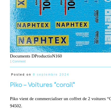
Documents DProductioN160
1 Comment
Posted on
8 septembre 2024
Piko – Voitures “corail”
Piko vient de commercialiser un coffret de 2 voitures “C
94502.