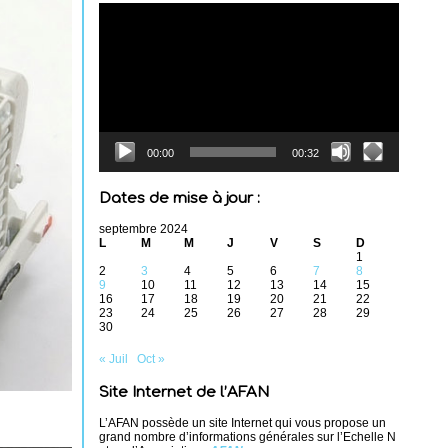
Lecteur
vidéo
00:00
00:32
Dates de mise à jour :
septembre 2024
L
M
M
J
V
S
D
1
2
3
4
5
6
7
8
9
10
11
12
13
14
15
16
17
18
19
20
21
22
23
24
25
26
27
28
29
30
« Juil
Oct »
Site Internet de l’AFAN
L’AFAN possède un site Internet qui vous propose un
grand nombre d’informations générales sur l’Echelle N