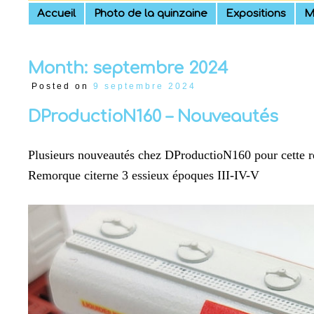
Skip
Accueil
Photo de la quinzaine
Expositions
M
to
content
Month:
septembre 2024
Posted on
9 septembre 2024
DProductioN160 – Nouveautés
Plusieurs nouveautés chez DProductioN160 pour cette r
Remorque citerne 3 essieux époques III-IV-V