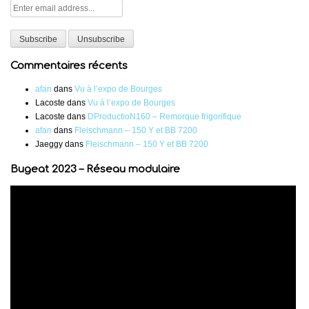
Commentaires récents
afan
dans
Vu à l’expo de Bourges
Lacoste
dans
Vu à l’expo de Bourges
Lacoste
dans
DProductioN160 – Remorque frigorifique
afan
dans
Fleischmann – 150 Y et BB 7200
Jaeggy
dans
Fleischmann – 150 Y et BB 7200
Bugeat 2023 – Réseau modulaire
Lecteur
vidéo