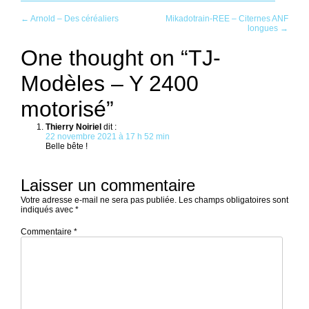
Post
←
Arnold – Des céréaliers
Mikadotrain-REE – Citernes ANF
longues
→
navigation
One thought on “
TJ-
Modèles – Y 2400
motorisé
”
Thierry Noiriel
dit :
22 novembre 2021 à 17 h 52 min
Belle bête !
Laisser un commentaire
Votre adresse e-mail ne sera pas publiée.
Les champs obligatoires sont
indiqués avec
*
Commentaire
*