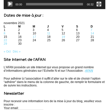
00:00
00:32
Dates de mise à jour :
novembre 2021
L
M
M
J
V
S
D
1
2
3
4
5
6
7
8
9
10
11
12
13
14
15
16
17
18
19
20
21
22
23
24
25
26
27
28
29
30
« Oct
Déc »
Site Internet de l’AFAN
L’AFAN possède un site Internet qui vous propose un grand nombre
d’informations générales sur l’Echelle N et sur l’Association :
AFAN
Pour adhérer à l’association il suffit d’aller sur le site et de choisir l’option
“adhérer” dans le menu de la colonne de gauche, de remplir le formulaire et
de suivre les instructions.
Newsletter
Pour recevoir une information lors de la mise à jour du blog, veuillez vous
inscrire :
Your email: