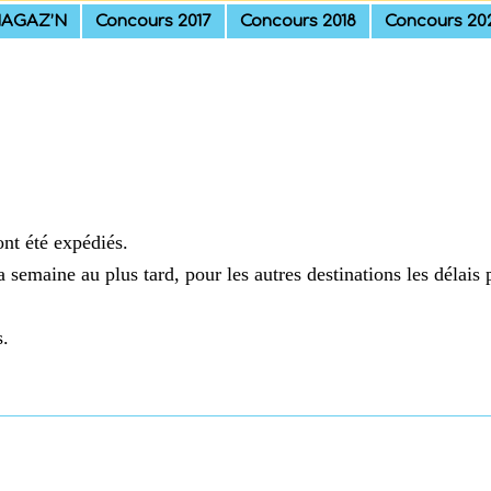
AGAZ’N
Concours 2017
Concours 2018
Concours 20
ont été expédiés.
a semaine au plus tard, pour les autres destinations les délais
s.