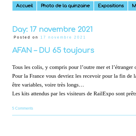
Skip
Accueil
Photo de la quinzaine
Expositions
M
to
content
Day:
17 novembre 2021
Posted on
17 novembre 2021
AFAN – DU 65 toujours
Tous les colis, y compris pour l’outre mer et l’étranger 
Pour la France vous devriez les recevoir pour la fin de l
être variables, voire très longs…
Les kits attendus par les visiteurs de RailExpo sont prêt
5 Comments