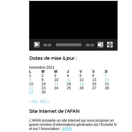
Lecteur
vidéo
00:00
00:32
Dates de mise à jour :
novembre 2021
L
M
M
J
V
S
D
1
2
3
4
5
6
7
8
9
10
11
12
13
14
15
16
17
18
19
20
21
22
23
24
25
26
27
28
29
30
« Oct
Déc »
Site Internet de l’AFAN
L’AFAN possède un site Internet qui vous propose un
grand nombre d’informations générales sur l’Echelle N
et sur l’Association :
AFAN