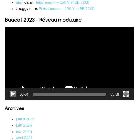
afan
dans
Fleischmann – 150 Y et BB 7200
Jaeggy
dans
Fleischmann – 150 Y et BB 7200
Bugeat 2023 – Réseau modulaire
Lecteur
vidéo
00:00
33:58
Archives
juillet 2026
juin 2026
mai 2026
avril 2026