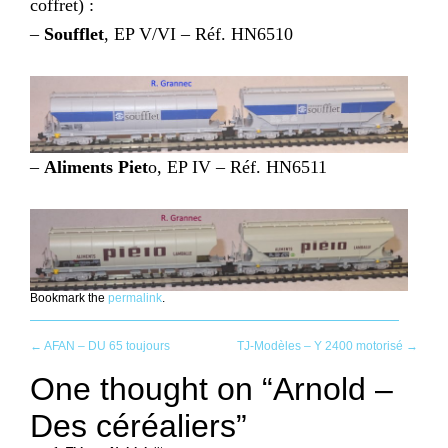
coffret) :
–
Soufflet
, EP V/VI – Réf. HN6510
–
Aliments Piet
o, EP IV – Réf. HN6511
Bookmark the
permalink
.
Post
←
AFAN – DU 65 toujours
TJ-Modèles – Y 2400 motorisé
→
One thought on “
Arnold –
navigation
Des céréaliers
”