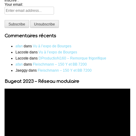
inscrire :
Your email:
Commentaires récents
afan
dans
Vu à l’expo de Bourges
Lacoste
dans
Vu à l’expo de Bourges
Lacoste
dans
DProductioN160 – Remorque frigorifique
afan
dans
Fleischmann – 150 Y et BB 7200
Jaeggy
dans
Fleischmann – 150 Y et BB 7200
Bugeat 2023 – Réseau modulaire
Lecteur
vidéo