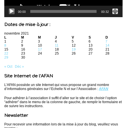
00:00
00:32
Dates de mise à jour :
novembre 2021
L
M
M
J
V
S
D
1
2
3
4
5
6
7
8
9
10
11
12
13
14
15
16
17
18
19
20
21
22
23
24
25
26
27
28
29
30
« Oct
Déc »
Site Internet de l’AFAN
L’AFAN possède un site Internet qui vous propose un grand nombre
d’informations générales sur l’Echelle N et sur l’Association :
AFAN
Pour adhérer à l’association il suffit d’aller sur le site et de choisir l’option
“adhérer” dans le menu de la colonne de gauche, de remplir le formulaire et
de suivre les instructions.
Newsletter
Pour recevoir une information lors de la mise à jour du blog, veuillez vous