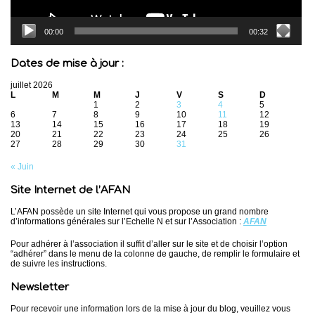
00:00
00:32
Dates de mise à jour :
juillet 2026
L
M
M
J
V
S
D
1
2
3
4
5
6
7
8
9
10
11
12
13
14
15
16
17
18
19
20
21
22
23
24
25
26
27
28
29
30
31
« Juin
Site Internet de l’AFAN
L’AFAN possède un site Internet qui vous propose un grand nombre
d’informations générales sur l’Echelle N et sur l’Association :
AFAN
Pour adhérer à l’association il suffit d’aller sur le site et de choisir l’option
“adhérer” dans le menu de la colonne de gauche, de remplir le formulaire et
de suivre les instructions.
Newsletter
Pour recevoir une information lors de la mise à jour du blog, veuillez vous