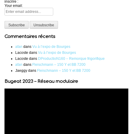
inscrire :
Your email:
Commentaires récents
afan
dans
Vu à l’expo de Bourges
Lacoste
dans
Vu à l’expo de Bourges
Lacoste
dans
DProductioN160 – Remorque frigorifique
afan
dans
Fleischmann – 150 Y et BB 7200
Jaeggy
dans
Fleischmann – 150 Y et BB 7200
Bugeat 2023 – Réseau modulaire
Lecteur
vidéo