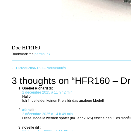
Doc HFR160
Bookmark the
permalink
.
Post
←
DProductioN160 – Nouveautés
3 thoughts on “
HFR160 – Dr
navigation
Goebel Richard
dit :
2 décembre 2025 à 11 h 42 min
Hallo
Ich finde leider keinen Preis für das analoge Modell
afan
dit :
2 décembre 2025 à 14 h 49 min
Diese Modelle werden später (im Jahr 2026) erscheinen. Ces modèle
noyelle
dit :