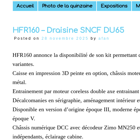
Skip
Accueil
Photo de la quinzaine
Expositions
M
to
content
HFR160 – Draisine SNCF DU65
Posted on
28 novembre 2025
by
afan
HFR160 annonce la disponibilité de son kit permettant 
variantes.
Caisse en impression 3D peinte en option, châssis mote
métal.
Entrainement par moteur coreless double axe entrainant v
Décalcomanies en sérigraphie, aménagement intérieur 
Disponible en version d’origine époque III, moderne ép
époque V.
Châssis numérique DCC avec décodeur Zimo MN250 et ré
indépendants, éclairage cabine.