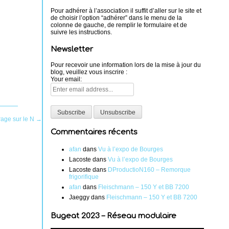
Pour adhérer à l’association il suffit d’aller sur le site et
de choisir l’option “adhérer” dans le menu de la
colonne de gauche, de remplir le formulaire et de
suivre les instructions.
Newsletter
Pour recevoir une information lors de la mise à jour du
blog, veuillez vous inscrire :
Your email:
age sur le N
→
Commentaires récents
afan
dans
Vu à l’expo de Bourges
Lacoste
dans
Vu à l’expo de Bourges
Lacoste
dans
DProductioN160 – Remorque
frigorifique
afan
dans
Fleischmann – 150 Y et BB 7200
Jaeggy
dans
Fleischmann – 150 Y et BB 7200
Bugeat 2023 – Réseau modulaire