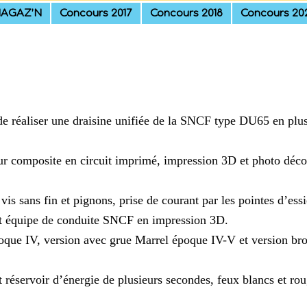
AGAZ’N
Concours 2017
Concours 2018
Concours 20
de réaliser une draisine unifiée de la SNCF type DU65 en plus
ur composite en circuit imprimé, impression 3D et photo déc
is sans fin et pignons, prise de courant par les pointes d’ess
et équipe de conduite SNCF en impression 3D.
oque IV, version avec grue Marrel époque IV-V et version br
servoir d’énergie de plusieurs secondes, feux blancs et rou