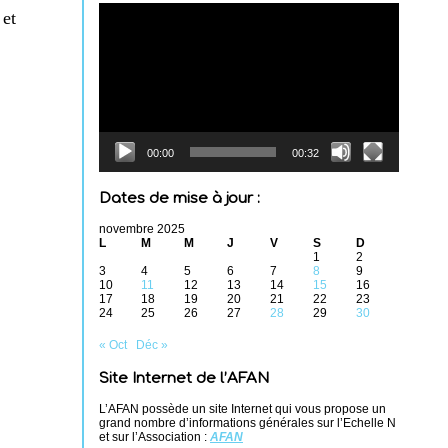
Lecteur
 et
vidéo
00:00
00:32
Dates de mise à jour :
novembre 2025
L
M
M
J
V
S
D
1
2
3
4
5
6
7
8
9
10
11
12
13
14
15
16
17
18
19
20
21
22
23
24
25
26
27
28
29
30
« Oct
Déc »
Site Internet de l’AFAN
L’AFAN possède un site Internet qui vous propose un
grand nombre d’informations générales sur l’Echelle N
et sur l’Association :
AFAN