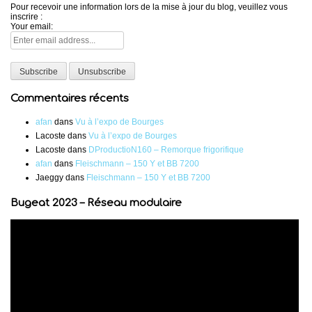
Pour recevoir une information lors de la mise à jour du blog, veuillez vous
inscrire :
Your email:
Commentaires récents
afan
dans
Vu à l’expo de Bourges
Lacoste
dans
Vu à l’expo de Bourges
Lacoste
dans
DProductioN160 – Remorque frigorifique
afan
dans
Fleischmann – 150 Y et BB 7200
Jaeggy
dans
Fleischmann – 150 Y et BB 7200
Bugeat 2023 – Réseau modulaire
Lecteur
vidéo