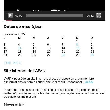
00:00
00:32
Dates de mise à jour :
novembre 2025
L
M
M
J
V
S
D
1
2
3
4
5
6
7
8
9
10
11
12
13
14
15
16
17
18
19
20
21
22
23
24
25
26
27
28
29
30
« Oct
Déc »
Site Internet de l’AFAN
L’AFAN possède un site Internet qui vous propose un grand nombre
d’informations générales sur l’Echelle N et sur l’Association :
AFAN
Pour adhérer à l’association il suffit d’aller sur le site et de choisir l’option
“adhérer” dans le menu de la colonne de gauche, de remplir le formulaire et
de suivre les instructions.
Newsletter