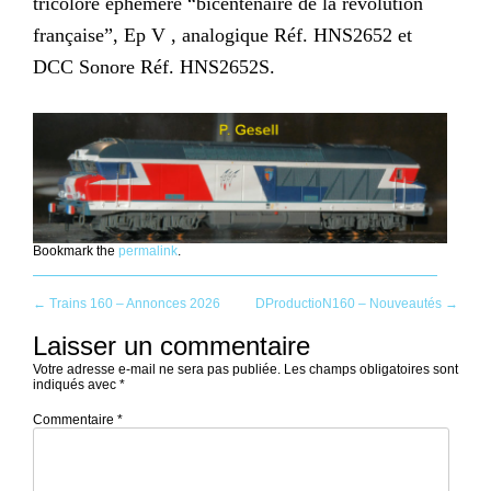
tricolore éphémère “bicentenaire de la révolution
française”, Ep V , analogique Réf. HNS2652 et
DCC Sonore Réf. HNS2652S.
Bookmark the
permalink
.
Post
←
Trains 160 – Annonces 2026
DProductioN160 – Nouveautés
→
Laisser un commentaire
navigation
Votre adresse e-mail ne sera pas publiée.
Les champs obligatoires sont
indiqués avec
*
Commentaire
*