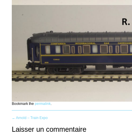
Bookmark the
permalink
.
Post
←
Arnold – Train Expo
Laisser un commentaire