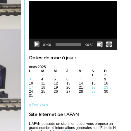
Lecteur
vidéo
00:00
00:32
Dates de mise à jour :
mars 2025
L
M
M
J
V
S
D
1
2
3
4
5
6
7
8
9
10
11
12
13
14
15
16
17
18
19
20
21
22
23
24
25
26
27
28
29
30
31
« Fév
Avr »
Site Internet de l’AFAN
L’AFAN possède un site Internet qui vous propose un
grand nombre d’informations générales sur l’Echelle N