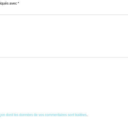
diqués avec
*
façon dont les données de vos commentaires sont traitées
.