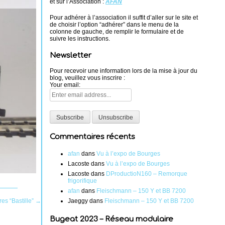
et sur l’Association :
AFAN
Pour adhérer à l’association il suffit d’aller sur le site et
de choisir l’option “adhérer” dans le menu de la
colonne de gauche, de remplir le formulaire et de
suivre les instructions.
Newsletter
Pour recevoir une information lors de la mise à jour du
blog, veuillez vous inscrire :
Your email:
Commentaires récents
afan
dans
Vu à l’expo de Bourges
Lacoste
dans
Vu à l’expo de Bourges
Lacoste
dans
DProductioN160 – Remorque
frigorifique
afan
dans
Fleischmann – 150 Y et BB 7200
Jaeggy
dans
Fleischmann – 150 Y et BB 7200
res “Bastille”
→
Bugeat 2023 – Réseau modulaire