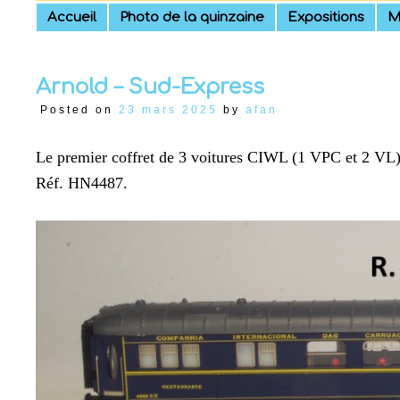
Skip
Accueil
Photo de la quinzaine
Expositions
M
to
content
Arnold – Sud-Express
Posted on
23 mars 2025
by
afan
Le premier coffret de 3 voitures CIWL (1 VPC et 2 VL) d
Réf. HN4487.