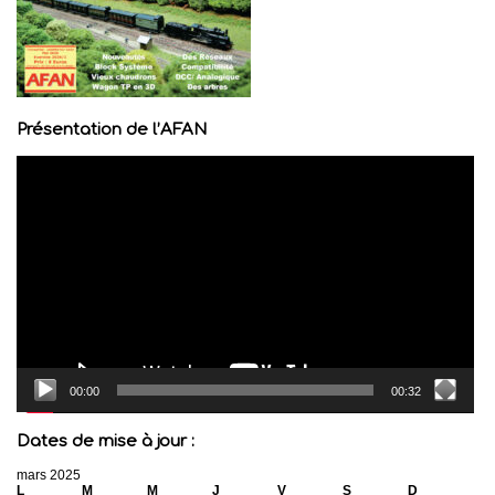
Présentation de l’AFAN
Lecteur
vidéo
00:00
00:32
Dates de mise à jour :
mars 2025
L
M
M
J
V
S
D