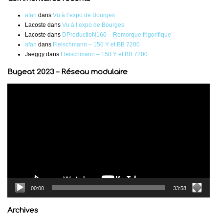
afan
dans
Vu à l’expo de Bourges
Lacoste
dans
Vu à l’expo de Bourges
Lacoste
dans
DProductioN160 – Remorque frigorifique
afan
dans
Fleischmann – 150 Y et BB 7200
Jaeggy
dans
Fleischmann – 150 Y et BB 7200
Bugeat 2023 – Réseau modulaire
Lecteur
vidéo
00:00
33:58
Archives