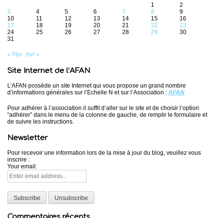
1
2
3
4
5
6
7
8
9
10
11
12
13
14
15
16
17
18
19
20
21
22
23
24
25
26
27
28
29
30
31
« Fév
Avr »
Site Internet de l’AFAN
L’AFAN possède un site Internet qui vous propose un grand nombre
d’informations générales sur l’Echelle N et sur l’Association :
AFAN
Pour adhérer à l’association il suffit d’aller sur le site et de choisir l’option
“adhérer” dans le menu de la colonne de gauche, de remplir le formulaire et
de suivre les instructions.
Newsletter
Pour recevoir une information lors de la mise à jour du blog, veuillez vous
inscrire :
Your email:
Commentaires récents