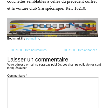
couchettes semblables à celles du précédent coffret
et la voiture club Sru spécifique. Réf. 18210.
Bookmark the
permalink
.
Post
←
HFR160 – Des nouveautés
HFR160 – Des annonces
→
Laisser un commentaire
navigation
Votre adresse e-mail ne sera pas publiée.
Les champs obligatoires sont
indiqués avec
*
Commentaire
*