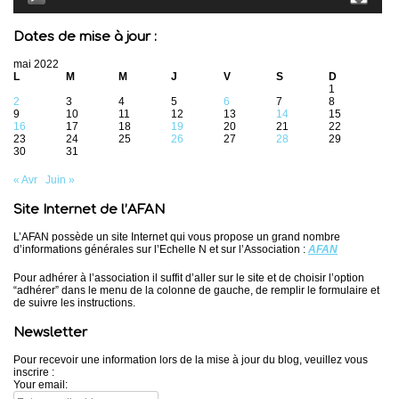
Dates de mise à jour :
mai 2022
L
M
M
J
V
S
D
1
2
3
4
5
6
7
8
9
10
11
12
13
14
15
16
17
18
19
20
21
22
23
24
25
26
27
28
29
30
31
« Avr
Juin »
Site Internet de l’AFAN
L’AFAN possède un site Internet qui vous propose un grand nombre
d’informations générales sur l’Echelle N et sur l’Association :
AFAN
Pour adhérer à l’association il suffit d’aller sur le site et de choisir l’option
“adhérer” dans le menu de la colonne de gauche, de remplir le formulaire et
de suivre les instructions.
Newsletter
Pour recevoir une information lors de la mise à jour du blog, veuillez vous
inscrire :
Your email: