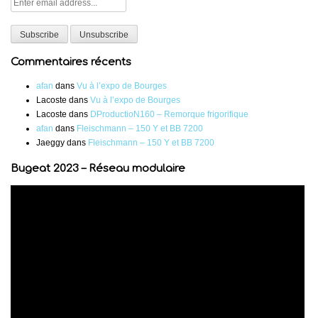
Commentaires récents
afan
dans
Vu à l’expo de Bourges
Lacoste
dans
Vu à l’expo de Bourges
Lacoste
dans
DProductioN160 – Remorque frigorifique
afan
dans
Fleischmann – 150 Y et BB 7200
Jaeggy
dans
Fleischmann – 150 Y et BB 7200
Bugeat 2023 – Réseau modulaire
Lecteur
vidéo