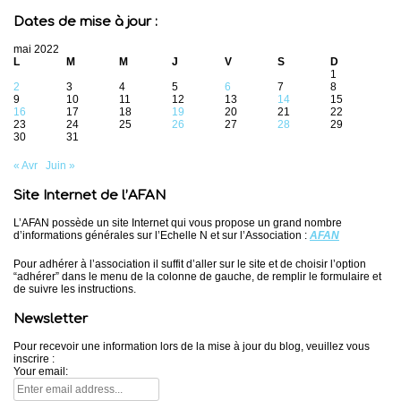
Dates de mise à jour :
mai 2022
L
M
M
J
V
S
D
1
2
3
4
5
6
7
8
9
10
11
12
13
14
15
16
17
18
19
20
21
22
23
24
25
26
27
28
29
30
31
« Avr
Juin »
Site Internet de l’AFAN
L’AFAN possède un site Internet qui vous propose un grand nombre
d’informations générales sur l’Echelle N et sur l’Association :
AFAN
Pour adhérer à l’association il suffit d’aller sur le site et de choisir l’option
“adhérer” dans le menu de la colonne de gauche, de remplir le formulaire et
de suivre les instructions.
Newsletter
Pour recevoir une information lors de la mise à jour du blog, veuillez vous
inscrire :
Your email: