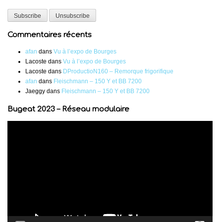
Commentaires récents
afan
dans
Vu à l’expo de Bourges
Lacoste
dans
Vu à l’expo de Bourges
Lacoste
dans
DProductioN160 – Remorque frigorifique
afan
dans
Fleischmann – 150 Y et BB 7200
Jaeggy
dans
Fleischmann – 150 Y et BB 7200
Bugeat 2023 – Réseau modulaire
Lecteur
vidéo