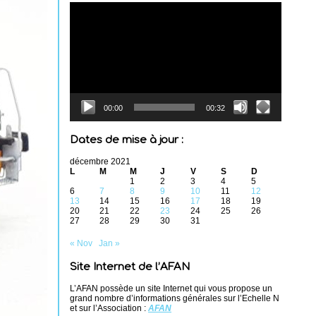
Lecteur
vidéo
00:00
00:32
Dates de mise à jour :
décembre 2021
L
M
M
J
V
S
D
1
2
3
4
5
6
7
8
9
10
11
12
13
14
15
16
17
18
19
20
21
22
23
24
25
26
27
28
29
30
31
« Nov
Jan »
Site Internet de l’AFAN
L’AFAN possède un site Internet qui vous propose un
grand nombre d’informations générales sur l’Echelle N
et sur l’Association :
AFAN