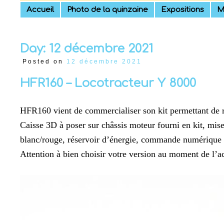
Skip
Accueil
Photo de la quinzaine
Expositions
M
to
content
Day:
12 décembre 2021
Posted on
12 décembre 2021
HFR160 – Locotracteur Y 8000
HFR160 vient de commercialiser son kit permettant de r
Caisse 3D à poser sur châssis moteur fourni en kit, mi
blanc/rouge, réservoir d’énergie, commande numérique de
Attention à bien choisir votre version au moment de l’ac