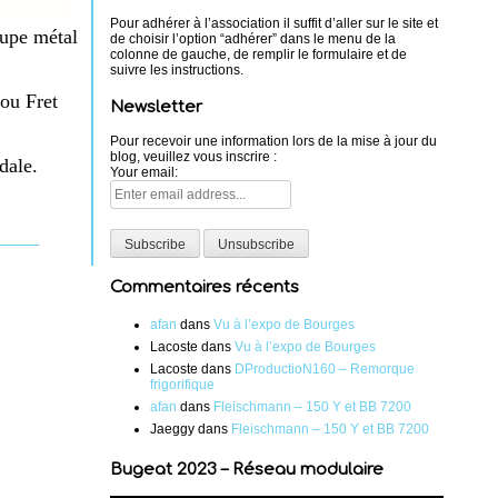
Pour adhérer à l’association il suffit d’aller sur le site et
oupe métal
de choisir l’option “adhérer” dans le menu de la
colonne de gauche, de remplir le formulaire et de
suivre les instructions.
 ou Fret
Newsletter
Pour recevoir une information lors de la mise à jour du
blog, veuillez vous inscrire :
dale.
Your email:
Commentaires récents
afan
dans
Vu à l’expo de Bourges
Lacoste
dans
Vu à l’expo de Bourges
Lacoste
dans
DProductioN160 – Remorque
frigorifique
afan
dans
Fleischmann – 150 Y et BB 7200
Jaeggy
dans
Fleischmann – 150 Y et BB 7200
Bugeat 2023 – Réseau modulaire