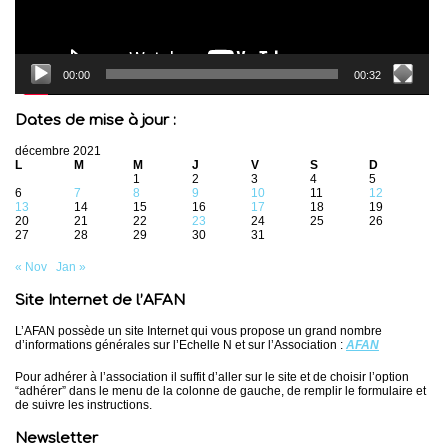
00:00
00:32
Dates de mise à jour :
décembre 2021
L
M
M
J
V
S
D
1
2
3
4
5
6
7
8
9
10
11
12
13
14
15
16
17
18
19
20
21
22
23
24
25
26
27
28
29
30
31
« Nov
Jan »
Site Internet de l’AFAN
L’AFAN possède un site Internet qui vous propose un grand nombre
d’informations générales sur l’Echelle N et sur l’Association :
AFAN
Pour adhérer à l’association il suffit d’aller sur le site et de choisir l’option
“adhérer” dans le menu de la colonne de gauche, de remplir le formulaire et
de suivre les instructions.
Newsletter