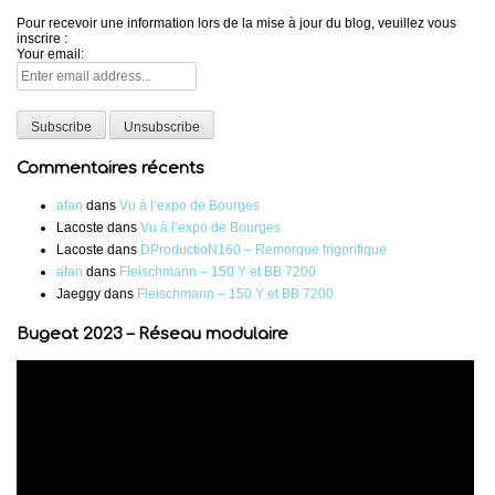
Pour recevoir une information lors de la mise à jour du blog, veuillez vous
inscrire :
Your email:
Commentaires récents
afan
dans
Vu à l’expo de Bourges
Lacoste
dans
Vu à l’expo de Bourges
Lacoste
dans
DProductioN160 – Remorque frigorifique
afan
dans
Fleischmann – 150 Y et BB 7200
Jaeggy
dans
Fleischmann – 150 Y et BB 7200
Bugeat 2023 – Réseau modulaire
Lecteur
vidéo