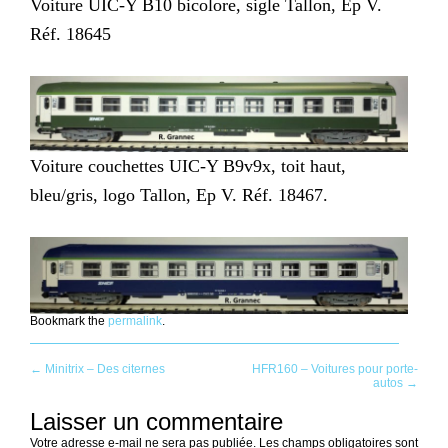
Voiture UIC-Y B10 bicolore, sigle Tallon, Ep V.
Réf. 18645
Voiture couchettes UIC-Y B9v9x, toit haut,
bleu/gris, logo Tallon, Ep V. Réf. 18467.
Bookmark the
permalink
.
Post
←
Minitrix – Des citernes
HFR160 – Voitures pour porte-
autos
→
navigation
Laisser un commentaire
Votre adresse e-mail ne sera pas publiée.
Les champs obligatoires sont