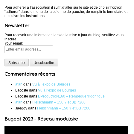
Pour adhérer à l’association il suffit d’aller sur le site et de choisir l’option
“adhérer” dans le menu de la colonne de gauche, de remplir le formulaire et
de suivre les instructions.
Newsletter
Pour recevoir une information lors de la mise à jour du blog, veuillez vous
inscrire :
Your email:
Commentaires récents
afan
dans
Vu à l’expo de Bourges
Lacoste
dans
Vu à l’expo de Bourges
Lacoste
dans
DProductioN160 – Remorque frigorifique
afan
dans
Fleischmann – 150 Y et BB 7200
Jaeggy
dans
Fleischmann – 150 Y et BB 7200
Bugeat 2023 – Réseau modulaire
Lecteur
vidéo