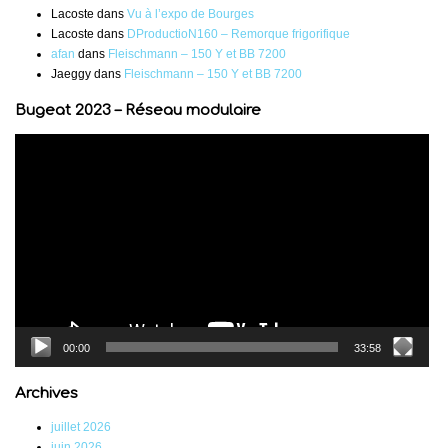
Lacoste
dans
Vu à l’expo de Bourges
Lacoste
dans
DProductioN160 – Remorque frigorifique
afan
dans
Fleischmann – 150 Y et BB 7200
Jaeggy
dans
Fleischmann – 150 Y et BB 7200
Bugeat 2023 – Réseau modulaire
Lecteur
vidéo
00:00
33:58
Archives
juillet 2026
juin 2026