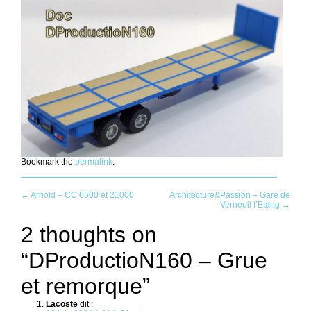
Bookmark the
permalink
.
Post
←
Arnold – CC 6500 et 21000
Architecture&Passion – Gare de
Verneuil l’Etang
→
navigation
2 thoughts on
“
DProductioN160 – Grue
et remorque
”
Lacoste
dit :