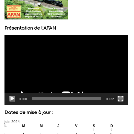
Présentation de l’AFAN
Lecteur
vidéo
00:00
00:32
Dates de mise à jour :
juin 2024
L
M
M
J
V
S
D
1
2