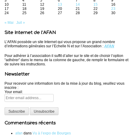
3
4
5
6
7
8
9
10
11
12
13
14
15
16
17
18
19
20
21
22
23
24
25
26
27
28
29
30
« Mai
Juil »
Site Internet de l’AFAN
L’AFAN possède un site Internet qui vous propose un grand nombre
d’informations générales sur l’Echelle N et sur l’Association :
AFAN
Pour adhérer à l’association il suffit d’aller sur le site et de choisir l’option
“adhérer” dans le menu de la colonne de gauche, de remplir le formulaire et
de suivre les instructions.
Newsletter
Pour recevoir une information lors de la mise à jour du blog, veuillez vous
inscrire :
Your email:
Commentaires récents
afan
dans
Vu à l’expo de Bourges