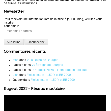
de suivre les instructions.
Newsletter
Pour recevoir une information lors de la mise à jour du blog, veuillez vous
inscrire :
Your email:
Commentaires récents
afan
dans
Vu à l’expo de Bourges
Lacoste
dans
Vu à l’expo de Bourges
Lacoste
dans
DProductioN160 – Remorque frigorifique
afan
dans
Fleischmann – 150 Y et BB 7200
Jaeggy
dans
Fleischmann – 150 Y et BB 7200
Bugeat 2023 – Réseau modulaire
Lecteur
vidéo