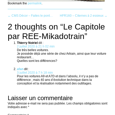
Bookmark the
permalink
.
Post
←
CMS Décor – Faites le pont…
HFR160 – Citernes à 2 essieux
→
2 thoughts on “
Le Capitole
navigation
par REE-Mikadotrain
”
Thierry Noiriel
dit :
2 juillet 2020 à 21 h 02 min
De très belles voitures.
Je possède déjà une série de chez Artrain, ainsi que leur voiture
restaurant…
Quelles sont les différences?
afan
dit :
3 juillet 2020 à 7 h 18 min
Pour les voitures A9 et A7D et dans l’absolu, il n’y a pas de
différence ; mais 40 ans d’évolution technique dans la
conception et la réalisation notamment des outillages.
Laisser un commentaire
Votre adresse e-mail ne sera pas publiée.
Les champs obligatoires sont
indiqués avec
*