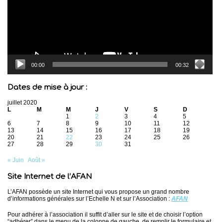
00:00
00:32
Dates de mise à jour :
juillet 2020
L
M
M
J
V
S
D
1
2
3
4
5
6
7
8
9
10
11
12
13
14
15
16
17
18
19
20
21
22
23
24
25
26
27
28
29
30
31
« Juin
Août »
Site Internet de l’AFAN
L’AFAN possède un site Internet qui vous propose un grand nombre
d’informations générales sur l’Echelle N et sur l’Association :
AFAN
Pour adhérer à l’association il suffit d’aller sur le site et de choisir l’option
“adhérer” dans le menu de la colonne de gauche, de remplir le formulaire et