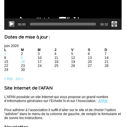
00:00
00:32
Dates de mise à jour :
juin 2020
L
M
M
J
V
S
D
1
2
3
4
5
6
7
8
9
10
11
12
13
14
15
16
17
18
19
20
21
22
23
24
25
26
27
28
29
30
« Mai
Juil »
Site Internet de l’AFAN
L’AFAN possède un site Internet qui vous propose un grand nombre
d’informations générales sur l’Echelle N et sur l’Association :
AFAN
Pour adhérer à l’association il suffit d’aller sur le site et de choisir l’option
“adhérer” dans le menu de la colonne de gauche, de remplir le formulaire et
de suivre les instructions.