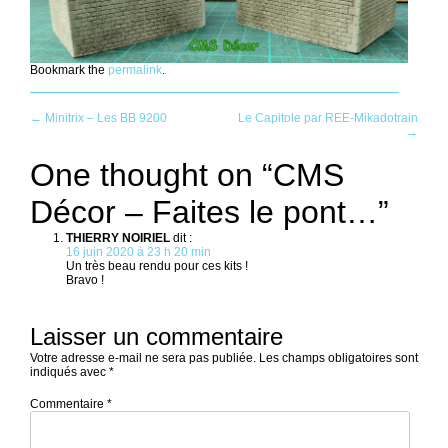
Bookmark the
permalink
.
Post
←
Minitrix – Les BB 9200
Le Capitole par REE-Mikadotrain
→
navigation
One thought on “
CMS
Décor – Faites le pont…
”
THIERRY NOIRIEL
dit :
16 juin 2020 à 23 h 20 min
Un très beau rendu pour ces kits !
Bravo !
Laisser un commentaire
Votre adresse e-mail ne sera pas publiée.
Les champs obligatoires sont
indiqués avec
*
Commentaire
*