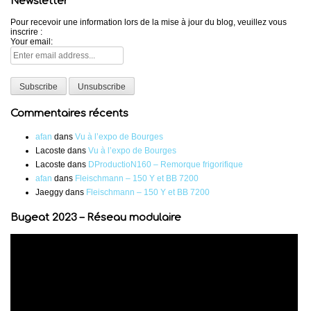
Newsletter
Pour recevoir une information lors de la mise à jour du blog, veuillez vous
inscrire :
Your email:
Commentaires récents
afan
dans
Vu à l’expo de Bourges
Lacoste
dans
Vu à l’expo de Bourges
Lacoste
dans
DProductioN160 – Remorque frigorifique
afan
dans
Fleischmann – 150 Y et BB 7200
Jaeggy
dans
Fleischmann – 150 Y et BB 7200
Bugeat 2023 – Réseau modulaire
Lecteur
vidéo