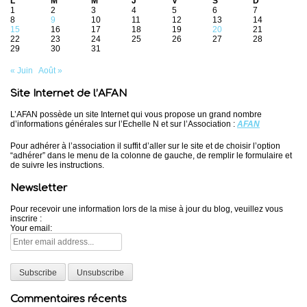
L
M
M
J
V
S
D
1
2
3
4
5
6
7
8
9
10
11
12
13
14
15
16
17
18
19
20
21
22
23
24
25
26
27
28
29
30
31
« Juin
Août »
Site Internet de l’AFAN
L’AFAN possède un site Internet qui vous propose un grand nombre
d’informations générales sur l’Echelle N et sur l’Association :
AFAN
Pour adhérer à l’association il suffit d’aller sur le site et de choisir l’option
“adhérer” dans le menu de la colonne de gauche, de remplir le formulaire et
de suivre les instructions.
Newsletter
Pour recevoir une information lors de la mise à jour du blog, veuillez vous
inscrire :
Your email:
Commentaires récents