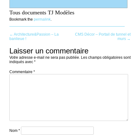
Tous documents TJ Modèles
Bookmark the
permalink
.
Post
←
Architecture&Passion – La
CMS Décor – Portail de tunnel et
banlieue !
murs
→
navigation
Laisser un commentaire
Votre adresse e-mail ne sera pas publiée.
Les champs obligatoires sont
indiqués avec
*
Commentaire
*
Nom
*