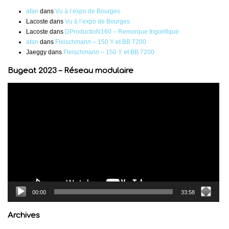
afan
dans
Vu à l’expo de Bourges
Lacoste
dans
Vu à l’expo de Bourges
Lacoste
dans
DProductioN160 – Remorque frigorifique
afan
dans
Fleischmann – 150 Y et BB 7200
Jaeggy
dans
Fleischmann – 150 Y et BB 7200
Bugeat 2023 – Réseau modulaire
Lecteur
vidéo
00:00
33:58
Archives