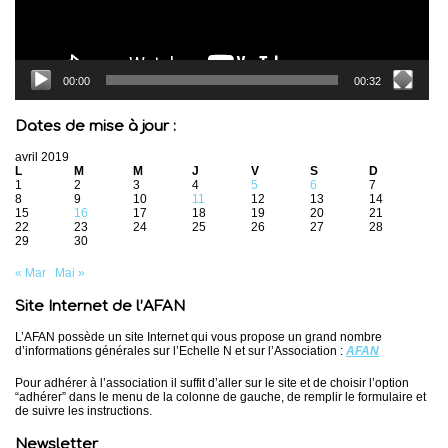
00:00
00:32
Dates de mise à jour :
avril 2019
L
M
M
J
V
S
D
1
2
3
4
5
6
7
8
9
10
11
12
13
14
15
16
17
18
19
20
21
22
23
24
25
26
27
28
29
30
« Mar
Mai »
Site Internet de l’AFAN
L’AFAN possède un site Internet qui vous propose un grand nombre
d’informations générales sur l’Echelle N et sur l’Association :
AFAN
Pour adhérer à l’association il suffit d’aller sur le site et de choisir l’option
“adhérer” dans le menu de la colonne de gauche, de remplir le formulaire et
de suivre les instructions.
Newsletter