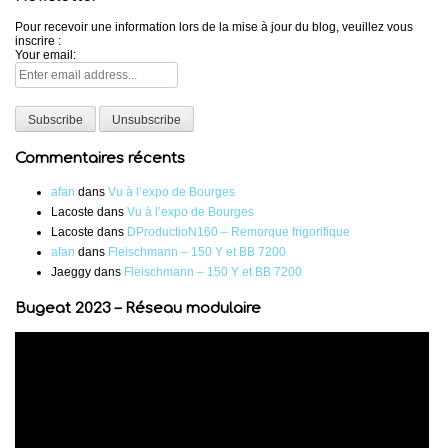
Pour recevoir une information lors de la mise à jour du blog, veuillez vous
inscrire :
Your email:
Commentaires récents
afan
dans
Vu à l’expo de Bourges
Lacoste
dans
Vu à l’expo de Bourges
Lacoste
dans
DProductioN160 – Remorque frigorifique
afan
dans
Fleischmann – 150 Y et BB 7200
Jaeggy
dans
Fleischmann – 150 Y et BB 7200
Bugeat 2023 – Réseau modulaire
Lecteur
vidéo