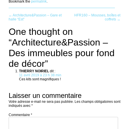
Bookmark the
permalink
.
Post
←
Architecture&Passion – Gare et
HFR160 – Mousses, boîtes et
halle “Est”
coffrets
→
navigation
One thought on
“
Architecture&Passion –
Des immeubles pour fond
de décor
”
THIERRY NOIRIEL
dit :
11 avril 2019 à 23 h 38 min
Ces kits sont magnifiques !
Laisser un commentaire
Votre adresse e-mail ne sera pas publiée.
Les champs obligatoires sont
indiqués avec
*
Commentaire
*