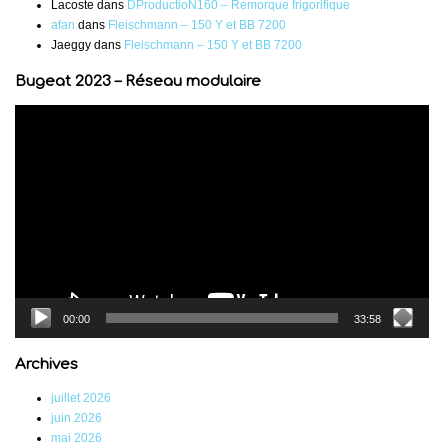
Lacoste
dans
DProductioN160 – Remorque frigorifique
afan
dans
Fleischmann – 150 Y et BB 7200
Jaeggy
dans
Fleischmann – 150 Y et BB 7200
Bugeat 2023 – Réseau modulaire
Lecteur
vidéo
00:00
33:58
Archives
juillet 2026
juin 2026
mai 2026