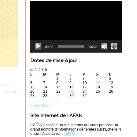
Lecteur
vidéo
00:00
00:32
Dates de mise à jour :
août 2018
L
M
M
J
V
S
D
1
2
3
4
5
6
7
8
9
10
11
12
13
14
15
16
17
18
19
20
21
22
23
24
25
26
 – Halle Midi
→
27
28
29
30
31
« Juil
Sep »
Site Internet de l’AFAN
L’AFAN possède un site Internet qui vous propose un
grand nombre d’informations générales sur l’Echelle N
et sur l’Association :
AFAN