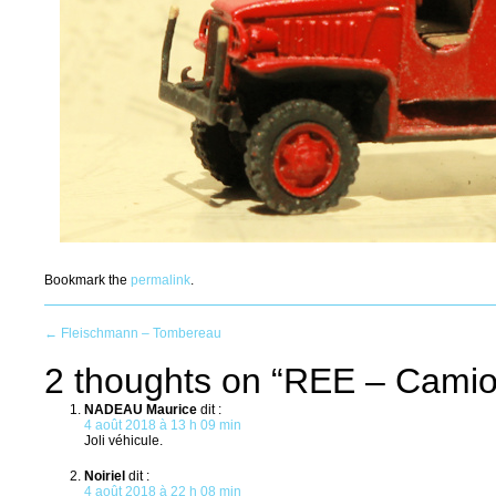
Bookmark the
permalink
.
Post
←
Fleischmann – Tombereau
2 thoughts on “
REE – Camio
navigation
NADEAU Maurice
dit :
4 août 2018 à 13 h 09 min
Joli véhicule.
Noiriel
dit :
4 août 2018 à 22 h 08 min