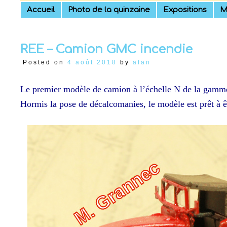
Skip
Accueil
Photo de la quinzaine
Expositions
M
to
content
REE – Camion GMC incendie
Posted on
4 août 2018
by
afan
Le premier modèle de camion à l’échelle N de la gamme
Hormis la pose de décalcomanies, le modèle est prêt à 