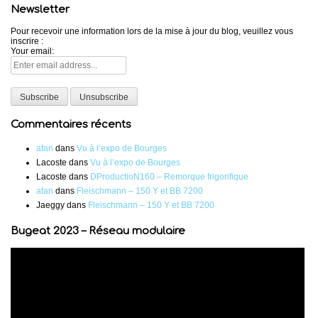
Newsletter
Pour recevoir une information lors de la mise à jour du blog, veuillez vous
inscrire :
Your email:
Commentaires récents
afan
dans
Vu à l’expo de Bourges
Lacoste
dans
Vu à l’expo de Bourges
Lacoste
dans
DProductioN160 – Remorque frigorifique
afan
dans
Fleischmann – 150 Y et BB 7200
Jaeggy
dans
Fleischmann – 150 Y et BB 7200
Bugeat 2023 – Réseau modulaire
Lecteur
vidéo