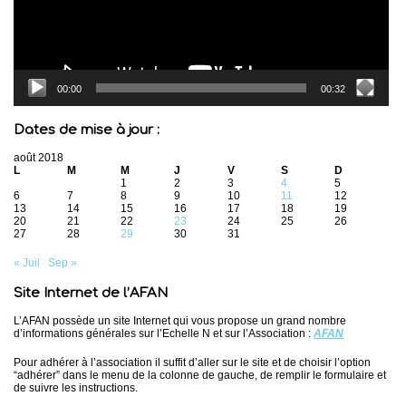
00:00
00:32
Dates de mise à jour :
août 2018
L
M
M
J
V
S
D
1
2
3
4
5
6
7
8
9
10
11
12
13
14
15
16
17
18
19
20
21
22
23
24
25
26
27
28
29
30
31
« Juil
Sep »
Site Internet de l’AFAN
L’AFAN possède un site Internet qui vous propose un grand nombre
d’informations générales sur l’Echelle N et sur l’Association :
AFAN
Pour adhérer à l’association il suffit d’aller sur le site et de choisir l’option
“adhérer” dans le menu de la colonne de gauche, de remplir le formulaire et
de suivre les instructions.