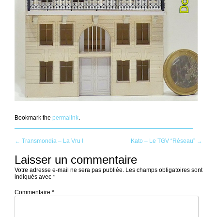
Bookmark the
permalink
.
Post
←
Transmondia – La Vru !
Kato – Le TGV “Réseau”
→
Laisser un commentaire
navigation
Votre adresse e-mail ne sera pas publiée.
Les champs obligatoires sont
indiqués avec
*
Commentaire
*