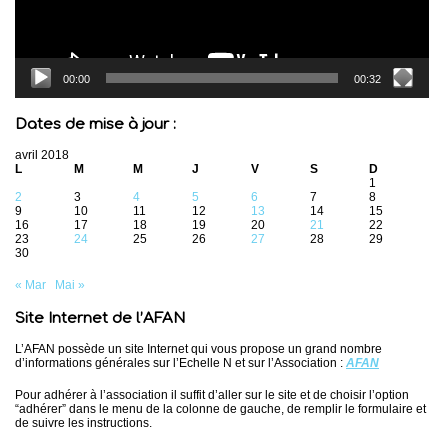
00:00
00:32
Dates de mise à jour :
avril 2018
L
M
M
J
V
S
D
1
2
3
4
5
6
7
8
9
10
11
12
13
14
15
16
17
18
19
20
21
22
23
24
25
26
27
28
29
30
« Mar
Mai »
Site Internet de l’AFAN
L’AFAN possède un site Internet qui vous propose un grand nombre
d’informations générales sur l’Echelle N et sur l’Association :
AFAN
Pour adhérer à l’association il suffit d’aller sur le site et de choisir l’option
“adhérer” dans le menu de la colonne de gauche, de remplir le formulaire et
de suivre les instructions.