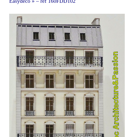
Easydeco » – réf 160FDD102