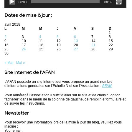
00:00
00:32
Dates de mise à jour :
avril 2018
L
M
M
J
V
S
D
1
2
3
4
5
6
7
8
9
10
11
12
13
14
15
16
17
18
19
20
21
22
23
24
25
26
27
28
29
30
« Mar
Mai »
Site Internet de l’AFAN
L’AFAN possède un site Internet qui vous propose un grand nombre
d’informations générales sur l’Echelle N et sur l’Association :
AFAN
Pour adhérer à l’association il suffit d’aller sur le site et de choisir l’option
“adhérer” dans le menu de la colonne de gauche, de remplir le formulaire et
de suivre les instructions.
Newsletter
Pour recevoir une information lors de la mise à jour du blog, veuillez vous
inscrire :
Your email: