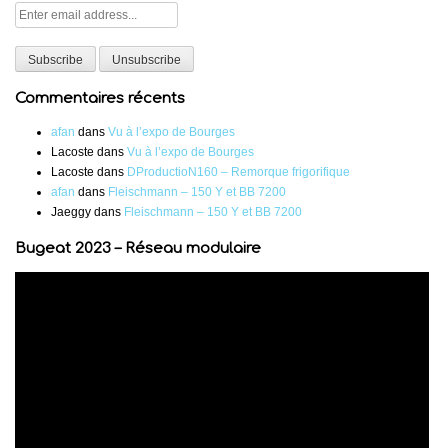
Commentaires récents
afan
dans
Vu à l’expo de Bourges
Lacoste
dans
Vu à l’expo de Bourges
Lacoste
dans
DProductioN160 – Remorque frigorifique
afan
dans
Fleischmann – 150 Y et BB 7200
Jaeggy
dans
Fleischmann – 150 Y et BB 7200
Bugeat 2023 – Réseau modulaire
Lecteur
vidéo