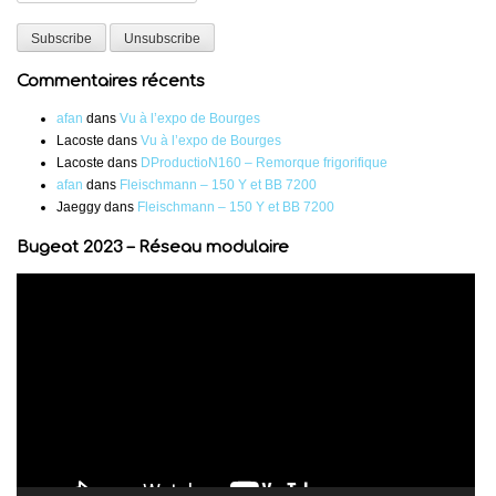
Commentaires récents
afan
dans
Vu à l’expo de Bourges
Lacoste
dans
Vu à l’expo de Bourges
Lacoste
dans
DProductioN160 – Remorque frigorifique
afan
dans
Fleischmann – 150 Y et BB 7200
Jaeggy
dans
Fleischmann – 150 Y et BB 7200
Bugeat 2023 – Réseau modulaire
Lecteur
vidéo