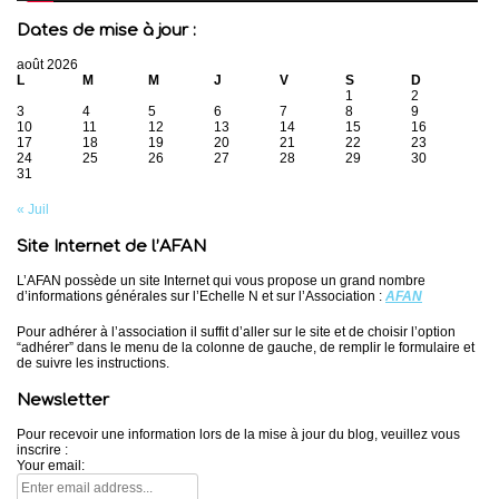
Dates de mise à jour :
août 2026
L
M
M
J
V
S
D
1
2
3
4
5
6
7
8
9
10
11
12
13
14
15
16
17
18
19
20
21
22
23
24
25
26
27
28
29
30
31
« Juil
Site Internet de l’AFAN
L’AFAN possède un site Internet qui vous propose un grand nombre
d’informations générales sur l’Echelle N et sur l’Association :
AFAN
Pour adhérer à l’association il suffit d’aller sur le site et de choisir l’option
“adhérer” dans le menu de la colonne de gauche, de remplir le formulaire et
de suivre les instructions.
Newsletter
Pour recevoir une information lors de la mise à jour du blog, veuillez vous
inscrire :
Your email: