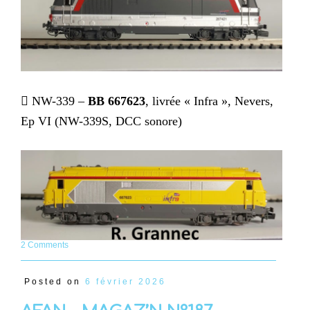
 NW-339 –
BB 667623
, livrée « Infra », Nevers,
Ep VI (NW-339S, DCC sonore)
2 Comments
Posted on
6 février 2026