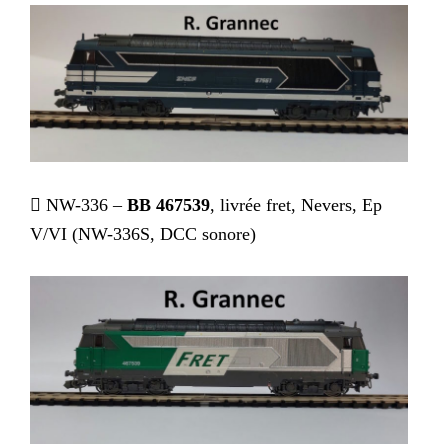
 NW-336 –
BB 467539
, livrée fret, Nevers, Ep
V/VI (NW-336S, DCC sonore)