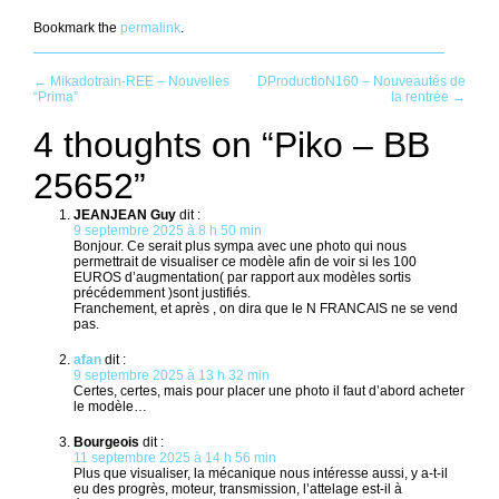
Bookmark the
permalink
.
Post
←
Mikadotrain-REE – Nouvelles
DProductioN160 – Nouveautés de
“Prima”
la rentrée
→
navigation
4 thoughts on “
Piko – BB
25652
”
JEANJEAN Guy
dit :
9 septembre 2025 à 8 h 50 min
Bonjour. Ce serait plus sympa avec une photo qui nous
permettrait de visualiser ce modèle afin de voir si les 100
EUROS d’augmentation( par rapport aux modèles sortis
précédemment )sont justifiés.
Franchement, et après , on dira que le N FRANCAIS ne se vend
pas.
afan
dit :
9 septembre 2025 à 13 h 32 min
Certes, certes, mais pour placer une photo il faut d’abord acheter
le modèle…
Bourgeois
dit :
11 septembre 2025 à 14 h 56 min
Plus que visualiser, la mécanique nous intéresse aussi, y a-t-il
eu des progrès, moteur, transmission, l’attelage est-il à