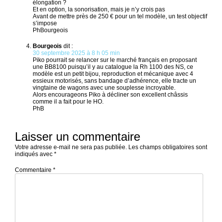
élongation ?
Et en option, la sonorisation, mais je n’y crois pas
Avant de mettre près de 250 € pour un tel modèle, un test objectif
s’impose
PhBourgeois
Bourgeois
dit :
30 septembre 2025 à 8 h 05 min
Piko pourrait se relancer sur le marché français en proposant
une BB8100 puisqu’il y au catalogue la Rh 1100 des NS, ce
modèle est un petit bijou, reproduction et mécanique avec 4
essieux motorisés, sans bandage d’adhérence, elle tracte un
vingtaine de wagons avec une souplesse incroyable.
Alors encourageons Piko à décliner son excellent châssis
comme il a fait pour le HO.
PhB
Laisser un commentaire
Votre adresse e-mail ne sera pas publiée.
Les champs obligatoires sont
indiqués avec
*
Commentaire
*