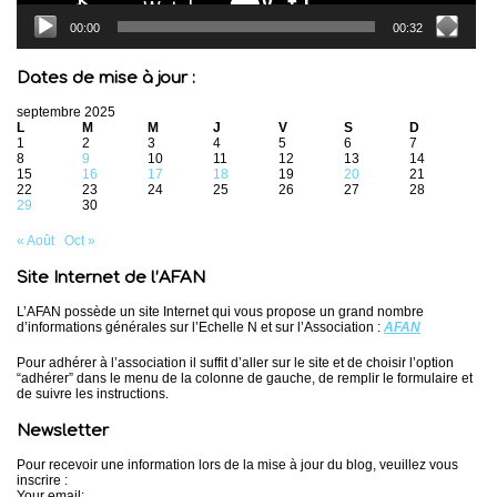
00:00
00:32
Dates de mise à jour :
septembre 2025
L
M
M
J
V
S
D
1
2
3
4
5
6
7
8
9
10
11
12
13
14
15
16
17
18
19
20
21
22
23
24
25
26
27
28
29
30
« Août
Oct »
Site Internet de l’AFAN
L’AFAN possède un site Internet qui vous propose un grand nombre
d’informations générales sur l’Echelle N et sur l’Association :
AFAN
Pour adhérer à l’association il suffit d’aller sur le site et de choisir l’option
“adhérer” dans le menu de la colonne de gauche, de remplir le formulaire et
de suivre les instructions.
Newsletter
Pour recevoir une information lors de la mise à jour du blog, veuillez vous
inscrire :
Your email: