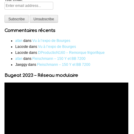
Commentaires récents
afan
dans
Vu à l’expo de Bourges
Lacoste
dans
Vu à l’expo de Bourges
Lacoste
dans
DProductioN160 – Remorque frigorifique
afan
dans
Fleischmann – 150 Y et BB 7200
Jaeggy
dans
Fleischmann – 150 Y et BB 7200
Bugeat 2023 – Réseau modulaire
Lecteur
vidéo