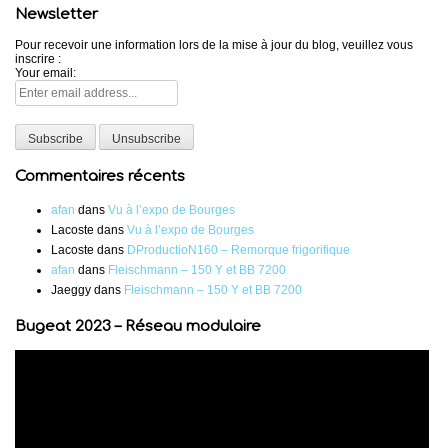
Newsletter
Pour recevoir une information lors de la mise à jour du blog, veuillez vous
inscrire :
Your email:
Commentaires récents
afan
dans
Vu à l’expo de Bourges
Lacoste
dans
Vu à l’expo de Bourges
Lacoste
dans
DProductioN160 – Remorque frigorifique
afan
dans
Fleischmann – 150 Y et BB 7200
Jaeggy
dans
Fleischmann – 150 Y et BB 7200
Bugeat 2023 – Réseau modulaire
Lecteur
vidéo