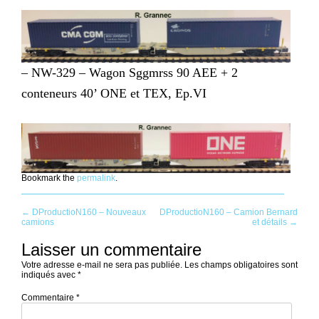
– NW-329 – Wagon Sggmrss 90 AEE + 2
conteneurs 40’ ONE et TEX, Ep.VI
Bookmark the
permalink
.
Post
←
DProductioN160 – Nouveaux
DProductioN160 – Camion Bernard
camions
et détails
→
navigation
Laisser un commentaire
Votre adresse e-mail ne sera pas publiée.
Les champs obligatoires sont
indiqués avec
*
Commentaire
*