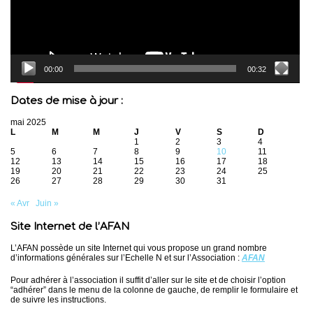
00:00
00:32
Dates de mise à jour :
mai 2025
L
M
M
J
V
S
D
1
2
3
4
5
6
7
8
9
10
11
12
13
14
15
16
17
18
19
20
21
22
23
24
25
26
27
28
29
30
31
« Avr
Juin »
Site Internet de l’AFAN
L’AFAN possède un site Internet qui vous propose un grand nombre
d’informations générales sur l’Echelle N et sur l’Association :
AFAN
Pour adhérer à l’association il suffit d’aller sur le site et de choisir l’option
“adhérer” dans le menu de la colonne de gauche, de remplir le formulaire et
de suivre les instructions.