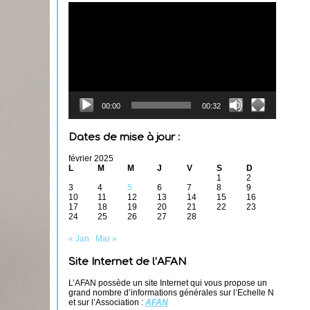
Lecteur
vidéo
00:00
00:32
Dates de mise à jour :
février 2025
L
M
M
J
V
S
D
1
2
3
4
5
6
7
8
9
10
11
12
13
14
15
16
17
18
19
20
21
22
23
24
25
26
27
28
« Jan
Mar »
Site Internet de l’AFAN
L’AFAN possède un site Internet qui vous propose un
grand nombre d’informations générales sur l’Echelle N
et sur l’Association :
AFAN