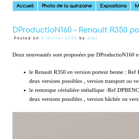
Skip
Accueil
Photo de la quinzaine
Expositions
M
to
content
DProductioN160 – Renault R350 po
Posted on
5 février 2025
by
afan
Deux nouveautés sont proposées par DProductioN160 en
le Renault R350 en version porteur benne : 
deux versions possibles , version transport ou 
le remorque céréalière métallique :Ref DPBE
deux versions possibles , version bâchée ou ver