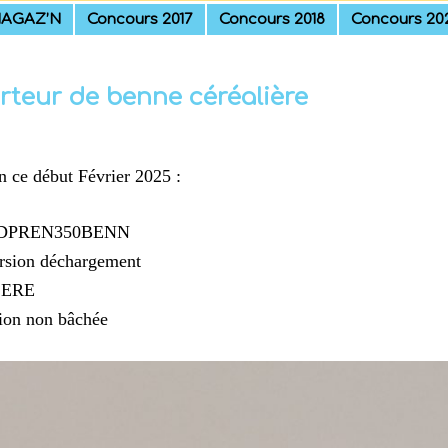
AGAZ’N
Concours 2017
Concours 2018
Concours 20
rteur de benne céréalière
 ce début Février 2025 :
Ref DPREN350BENN
version déchargement
NCERE
sion non bâchée