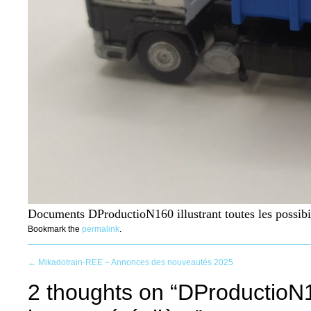
Documents DProductioN160 illustrant toutes les possibi
Bookmark the
permalink
.
Post
←
Mikadotrain-REE – Annonces des nouveautés 2025
2 thoughts on “
DProductioN1
navigation